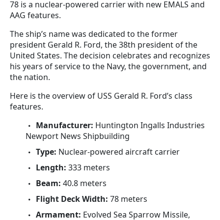
78 is a nuclear-powered carrier with new EMALS and
közbeszerzések és szerződéskötések területére.
AAG features.
Tisztában vagyunk azzal, hogy közönségünk értékeli
a pihenést és a szórakozást, például az izgalmat,
The ship’s name was dedicated to the former
amelyet a különböző online kaszinókban a
president Gerald R. Ford, the 38th president of the
szerencséjük próbára tétele jelent. Itt jönnek
United States. The decision celebrates and recognizes
segítségül olyan webhelyek, mint a playsafehu.com,
his years of service to the Navy, the government, and
amelyek egyensúlyt kínálnak a mindennapi üzleti
the nation.
dinamika és a szórakozás között. Ez az online
platform a felelősségteljes szerencsejátékot
Here is the overview of USS Gerald R. Ford’s class
népszerűsíti, és átfogó áttekintéseket nyújt számos
features.
online kaszinóról, például a 22betről. Különböző
Manufacturer:
Huntington Ingalls Industries
játékok, ajánlatok és akciók áttekintését kínálja,
Newport News Shipbuilding
beleértve a 22bet promóciós kódot
https://playsafehu.com/casinos/22bet-promocios-
Type:
Nuclear-powered aircraft carrier
kod/
is, így közönségünk biztonságosan és
Length:
333 meters
megbízhatóan élvezheti játék iránti érdeklődését.
Beam:
40.8 meters
Flight Deck Width:
78 meters
Armament:
Evolved Sea Sparrow Missile,