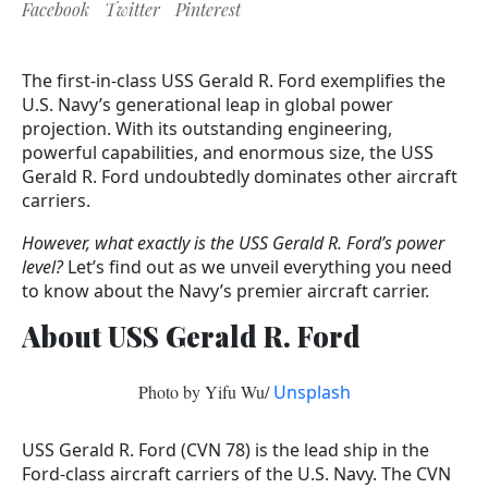
Facebook
Twitter
Pinterest
The first-in-class USS Gerald R. Ford exemplifies the
U.S. Navy’s generational leap in global power
projection. With its outstanding engineering,
powerful capabilities, and enormous size, the USS
Gerald R. Ford undoubtedly dominates other aircraft
carriers.
A versenyképes közbeszerzési világban a GovCon
However, what exactly is the USS Gerald R. Ford’s power
Exec értékes információkat és elemzéseket nyújt a
level?
Let’s find out as we unveil everything you need
közbeszerzési politikát, az állami technológiákat és a
to know about the Navy’s premier aircraft carrier.
különböző szövetségi műveleteket befolyásoló
About USS Gerald R. Ford
dinamikus helyzetről. A GovCon Exec értékes forrás
azoknak a tapasztalt vezetőknek, iparági
szakértőknek és kormányzati tisztviselőknek, akik
Photo by Yifu Wu/
Unsplash
naprakészek szeretnének lenni a GovCon területét
érintő legfrissebb hírekkel kapcsolatban.
USS Gerald R. Ford (CVN 78) is the lead ship in the
Elkötelezettségünk a naprakész frissítések és
Ford-class aircraft carriers of the U.S. Navy. The CVN
szakértői elemzések iránt nem korlátozódik a